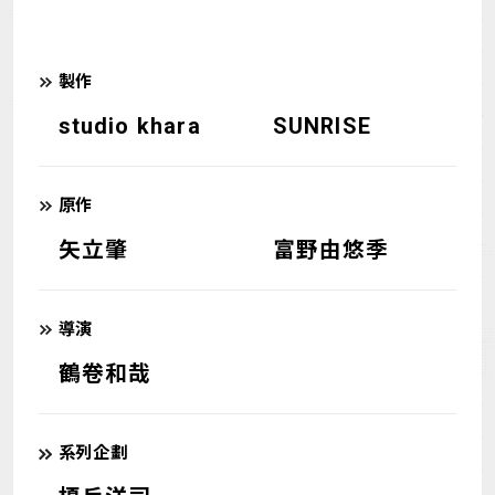
MECHA
GOODS
製作
GALLERY
MUSIC
studio khara
SUNRISE
THEATER
原作
LANGUAGE
矢立肇
富野由悠季
導演
鶴卷和哉
系列企劃