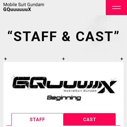
“STAFF & CAST”
OFFICIAL
TOP
NEWS
STREAMING
STAFF&CAST
STAFF
CAST
STORY
CHARACTER