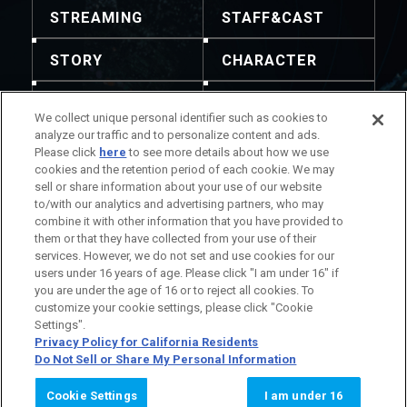
STREAMING
STAFF&CAST
STORY
CHARACTER
MECHA
GOODS
We collect unique personal identifier such as cookies to
analyze our traffic and to personalize content and ads.
GALLERY
MUSIC
Please click
here
to see more details about how we use
cookies and the retention period of each cookie. We may
THEATER
sell or share information about your use of our website
to/with our analytics and advertising partners, who may
combine it with other information that you have provided to
them or that they have collected from your use of their
services. However, we do not set and use cookies for our
users under 16 years of age. Please click "I am under 16" if
注意：禁止轉載任何內容及圖像。聯絡方式請瀏覽此處。
you are under the age of 16 or to reject all cookies. To
作品相關資訊
公司相關資訊
customize your cookie settings, please click "Cookie
Settings".
Privacy Policy for California Residents
Do Not Sell or Share My Personal Information
© SUNRISE
Cookie Settings
I am under 16