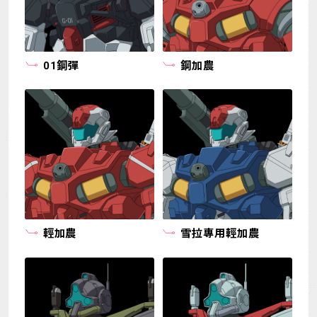
01鋼彈
鋼加農
輕加農
雪拉專用輕加農