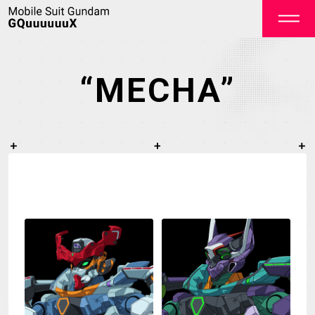
“MECHA”
OFFICIAL
TOP
NEWS
STREAMING
STAFF&CAST
STORY
CHARACTER