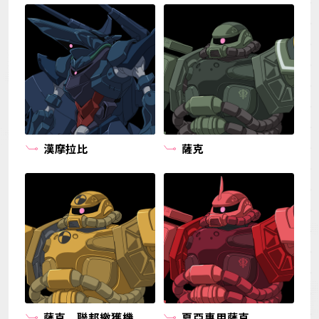
漢摩拉比
薩克
薩克，聯邦繳獲機
夏亞專用薩克