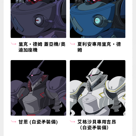
里克・德姆 蓋亞機/奧
夏利安專用里克・德
迪加座機
姆
甘恩 (白瓷矛裝備)
艾格沙貝專用吉昂
（白瓷矛裝備）