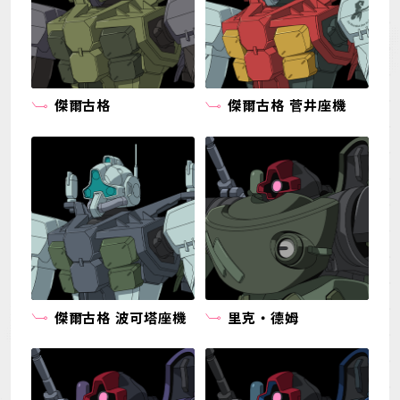
傑爾古格
傑爾古格 菅井座機
傑爾古格 波可塔座機
里克・德姆