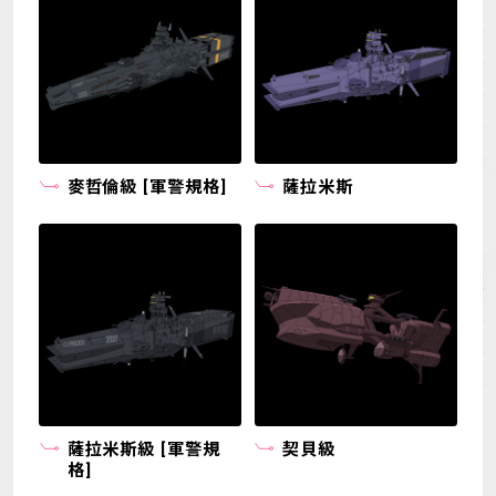
麥哲倫級 [軍警規格]
薩拉米斯
薩拉米斯級 [軍警規
契貝級
格]