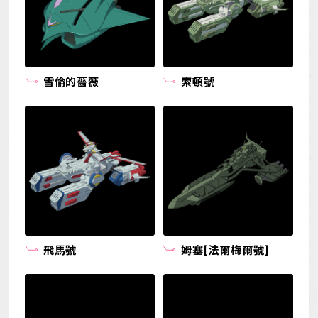
雪倫的薔薇
索頓號
飛馬號
姆塞[法爾梅爾號]