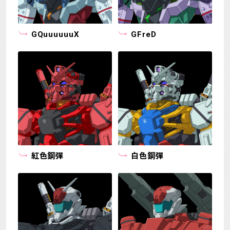
MECHA
GOODS
GQuuuuuuX
GFreD
GALLERY
MUSIC
THEATER
LANGUAGE
紅色鋼彈
白色鋼彈