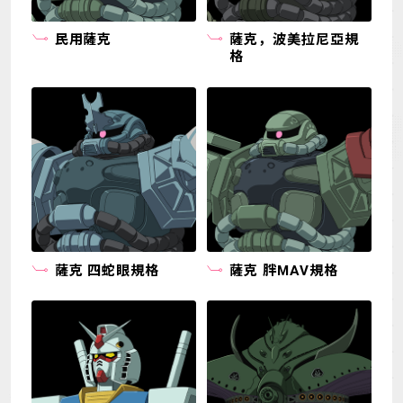
民用薩克
薩克，波美拉尼亞規
格
薩克 四蛇眼規格
薩克 胖MAV規格