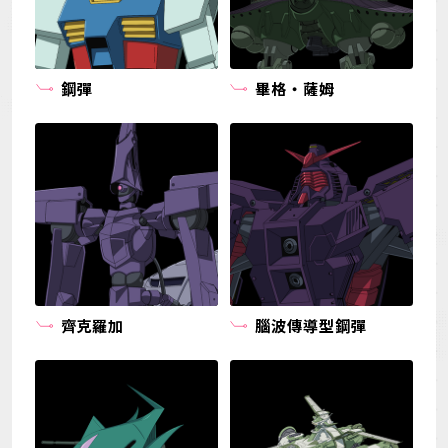
鋼彈
畢格・薩姆
齊克羅加
腦波傳導型鋼彈