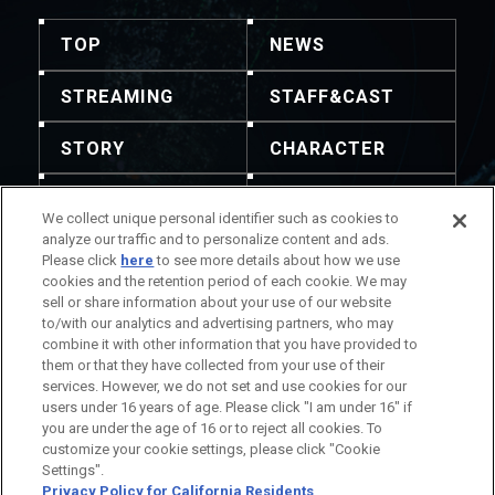
TOP
NEWS
STREAMING
STAFF&CAST
STORY
CHARACTER
MECHA
GOODS
We collect unique personal identifier such as cookies to
analyze our traffic and to personalize content and ads.
GALLERY
MUSIC
Please click
here
to see more details about how we use
cookies and the retention period of each cookie. We may
THEATER
sell or share information about your use of our website
to/with our analytics and advertising partners, who may
combine it with other information that you have provided to
them or that they have collected from your use of their
services. However, we do not set and use cookies for our
users under 16 years of age. Please click "I am under 16" if
注意：禁止轉載任何內容及圖像。聯絡方式請瀏覽此處。
you are under the age of 16 or to reject all cookies. To
作品相關資訊
公司相關資訊
customize your cookie settings, please click "Cookie
Settings".
Privacy Policy for California Residents