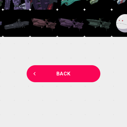
MECHA
GALLERY
THEATER
BACK