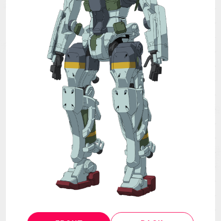
MECHA
GOODS
GALLERY
MUSIC
THEATER
LANGUAGE