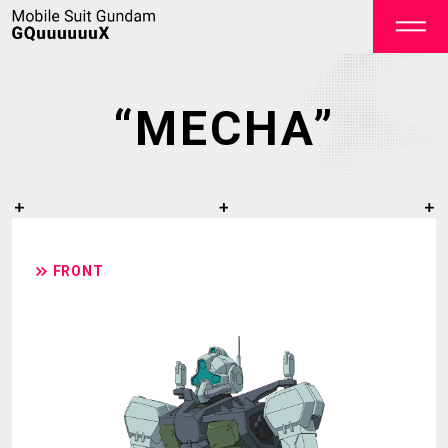
“MECHA”
OFFICIAL
FRONT
TOP
NEWS
STREAMING
STAFF&CAST
STORY
CHARACTER