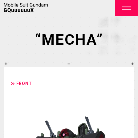
“MECHA”
OFFICIAL
FRONT
TOP
NEWS
STREAMING
STAFF&CAST
STORY
CHARACTER