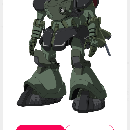
MECHA
GOODS
GALLERY
MUSIC
THEATER
LANGUAGE