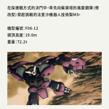
在採連戰方式的決鬥中，率先向蘇萊塔的風靈鋼彈（修
改型）發起挑戰的法里沙機器人技術製MS。
機型編號：F06-12
頭頂高度：19.0m
重量：72.2t