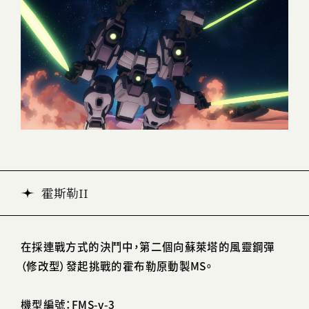
霍斯勒II
在採連戰方式的決鬥中，第二個向蘇萊塔的風靈鋼彈
（修改型）發起挑戰的霍布勒原動製MS。
機型編號：FMS-v-3