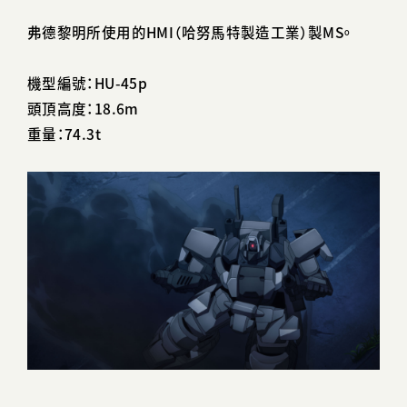
弗德黎明所使用的HMI（哈努馬特製造工業）製MS。
機型編號：HU-45p
頭頂高度：18.6m
重量：74.3t