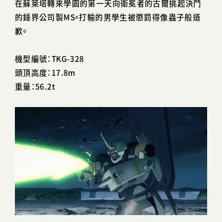
在蘇萊塔轉來學園的第一天向衛冕者的古爾挑起決鬥
的錘界公司製MS。打輸的男學生被懲罰得像蟲子般道
歉。
機型編號：TKG-328
頭頂高度：17.8m
重量：56.2t