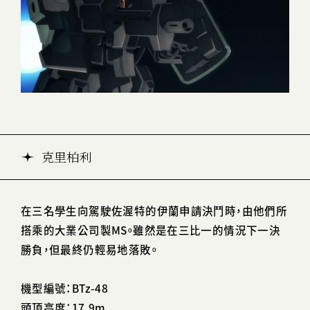
克里柏利
在三名學生向駕駛佐渥特的伊蘭申請決鬥時，由他們所
搭乘的大業公司製MS。雖然是在三比一的情況下一決
勝負，但最終仍輕易地落敗。
機型編號：BTz-48
頭頂高度：17.9m