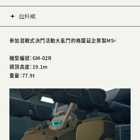
拉科威
參加混戰式決鬥活動大亂鬥的格蘭茲企業製MS。
機型編號：GM-02R
頭頂高度：19.1m
重量：77.9t