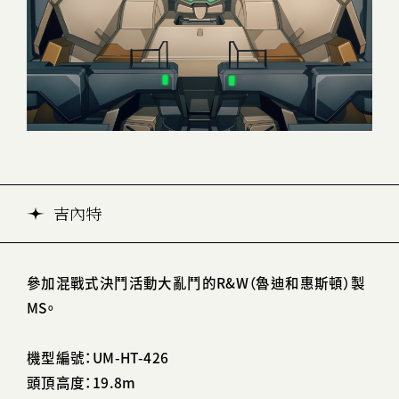
吉內特
參加混戰式決鬥活動大亂鬥的R&W（魯迪和惠斯頓）製
MS。
機型編號：UM-HT-426
頭頂高度：19.8m