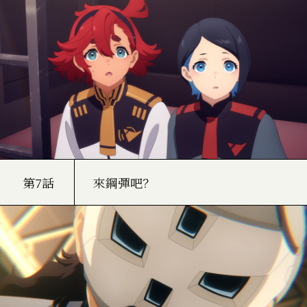
第7話
來鋼彈吧？