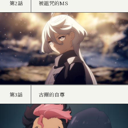
第2話
被詛咒的MS
第3話
古爾的自尊