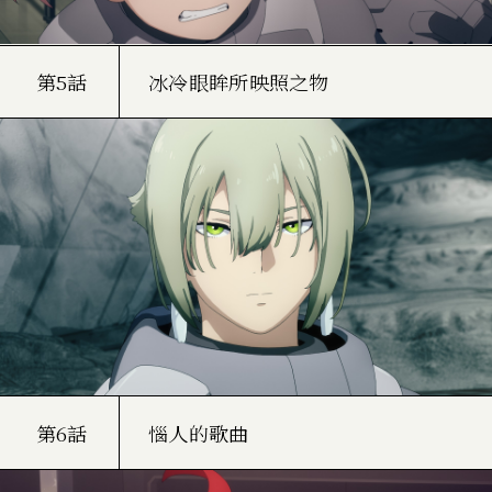
第5話
冰冷眼眸所映照之物
第6話
惱人的歌曲