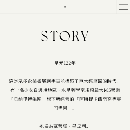
星元122年――
這是眾多企業擴展到宇宙並構築了巨大經濟圈的時代。
有一名少女自邊境地區・水星轉學至規模最大MS產業
「貝納里特集團」旗下所經營的「阿斯提卡西亞高等專
門學園」。
她名為蘇萊塔・墨丘利。