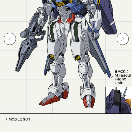
BACK ：
Mirasoul
Flight
Unit
MOBILE SUIT