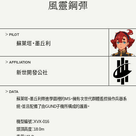
風靈鋼彈
PILOT
蘇萊塔・墨丘利
AFFILIATION
新世開發公社
DATA
蘇萊塔・墨丘利帶進學園裡的MS。擁有次世代群體遙控操作兵器系
統，並且配備了由GUND子機所構成的護盾。
機型編號：XVX-016
頭頂高度：18.0m