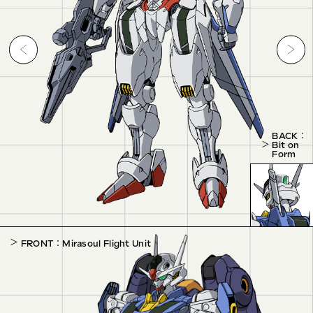
BACK ：
Bit on
Form
FRONT ： Mirasoul Flight Unit