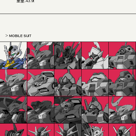
重量：43.9t
MOBILE SUIT