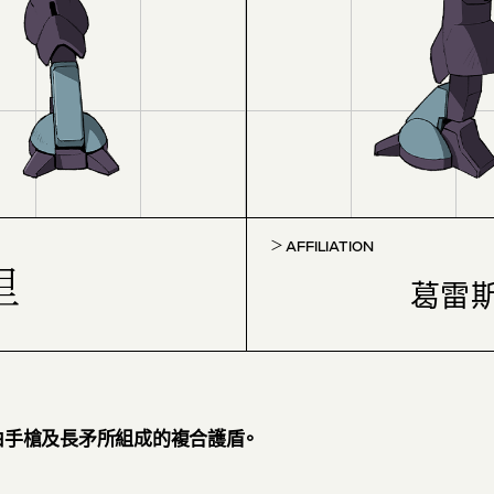
AFFILIATION
里
葛雷
由手槍及長矛所組成的複合護盾。